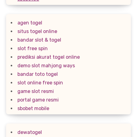
agen togel
situs togel online
bandar slot & togel
slot free spin
prediksi akurat togel online
demo slot mahjong ways
bandar toto togel
slot online free spin
game slot resmi
portal game resmi
sbobet mobile
dewatogel