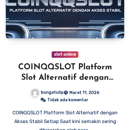
slot online
COINQQSLOT Platform
Slot Alternatif dengan
Akses Stabil
bungatulip
Maret 11, 2026
Tidak ada komentar
COINQQSLOT Platform Slot Alternatif dengan
Akses Stabil Setiap Saat kini semakin sering