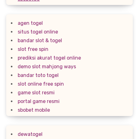
agen togel
situs togel online
bandar slot & togel
slot free spin
prediksi akurat togel online
demo slot mahjong ways
bandar toto togel
slot online free spin
game slot resmi
portal game resmi
sbobet mobile
dewatogel