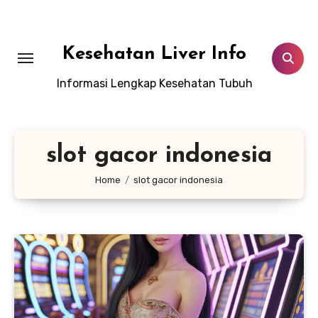
Lewati
ke
konten
Kesehatan Liver Info
Informasi Lengkap Kesehatan Tubuh
slot gacor indonesia
Home
slot gacor indonesia