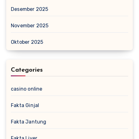
Desember 2025
November 2025
Oktober 2025
Categories
casino online
Fakta Ginjal
Fakta Jantung
Fakta Liver