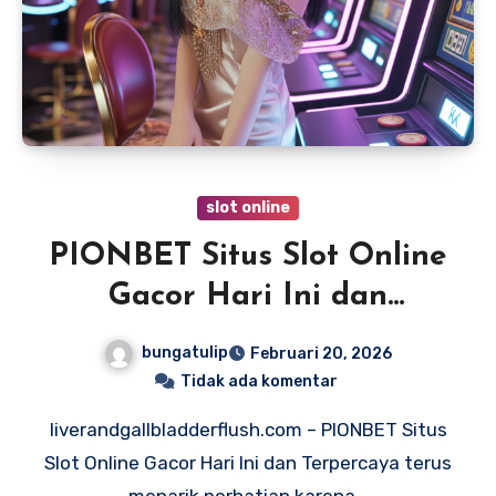
slot online
PIONBET Situs Slot Online
Gacor Hari Ini dan
Terpercaya
bungatulip
Februari 20, 2026
Tidak ada komentar
liverandgallbladderflush.com – PIONBET Situs
Slot Online Gacor Hari Ini dan Terpercaya terus