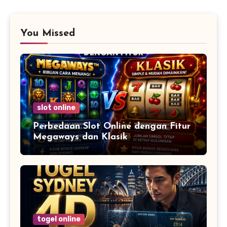
You Missed
slot online
Perbedaan Slot Online dengan Fitur
Megaways dan Klasik
togel online