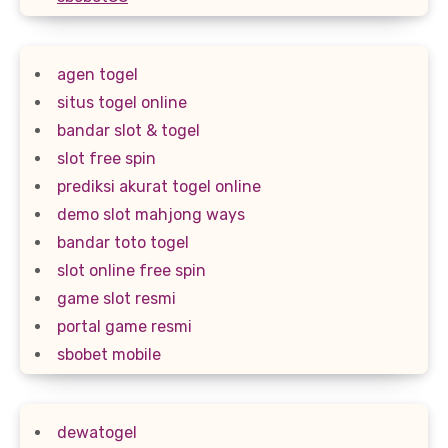
agen togel
situs togel online
bandar slot & togel
slot free spin
prediksi akurat togel online
demo slot mahjong ways
bandar toto togel
slot online free spin
game slot resmi
portal game resmi
sbobet mobile
dewatogel