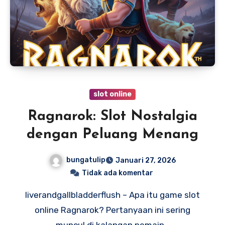
slot online
Ragnarok: Slot Nostalgia
dengan Peluang Menang
bungatulip
Januari 27, 2026
Tidak ada komentar
liverandgallbladderflush – Apa itu game slot
online Ragnarok? Pertanyaan ini sering