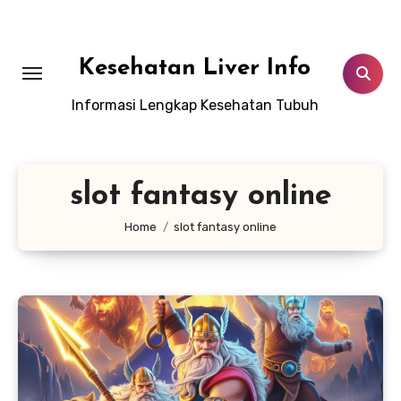
Lewati
ke
konten
Kesehatan Liver Info
Informasi Lengkap Kesehatan Tubuh
slot fantasy online
Home
slot fantasy online