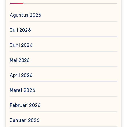
Agustus 2026
Juli 2026
Juni 2026
Mei 2026
April 2026
Maret 2026
Februari 2026
Januari 2026