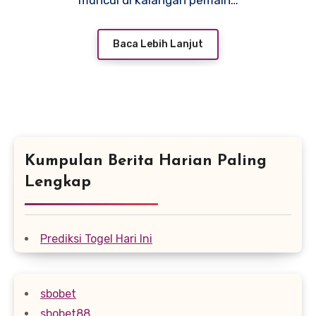
muncul di kalangan pemain…
Baca Lebih Lanjut
Kumpulan Berita Harian Paling
Lengkap
Prediksi Togel Hari Ini
sbobet
sbobet88