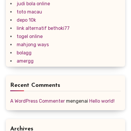
judi bola online
toto macau
depo 10k
link alternatif bethoki77
togel online
mahjong ways
bolagg
amergg
Recent Comments
A WordPress Commenter
mengenai
Hello world!
Archives