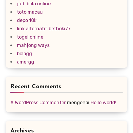
judi bola online
toto macau
depo 10k
link alternatif bethoki77
togel online
mahjong ways
bolagg
amergg
Recent Comments
A WordPress Commenter
mengenai
Hello world!
Archives