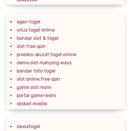
agen togel
situs togel online
bandar slot & togel
slot free spin
prediksi akurat togel online
demo slot mahjong ways
bandar toto togel
slot online free spin
game slot resmi
portal game resmi
sbobet mobile
dewatogel