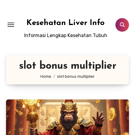
Lewati
ke
konten
Kesehatan Liver Info
Informasi Lengkap Kesehatan Tubuh
slot bonus multiplier
Home
slot bonus multiplier