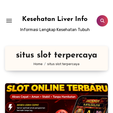
Lewati
ke
konten
Kesehatan Liver Info
Informasi Lengkap Kesehatan Tubuh
situs slot terpercaya
Home
situs slot terpercaya