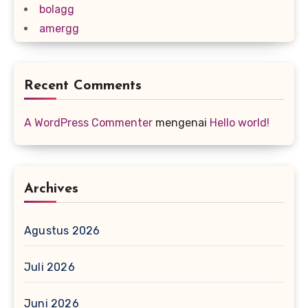
bolagg
amergg
Recent Comments
A WordPress Commenter
mengenai
Hello world!
Archives
Agustus 2026
Juli 2026
Juni 2026