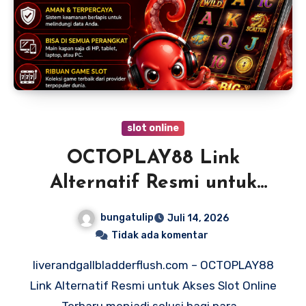
slot online
OCTOPLAY88 Link
Alternatif Resmi untuk
Akses Slot Online Terbaru
bungatulip
Juli 14, 2026
Tidak ada komentar
liverandgallbladderflush.com – OCTOPLAY88
Link Alternatif Resmi untuk Akses Slot Online