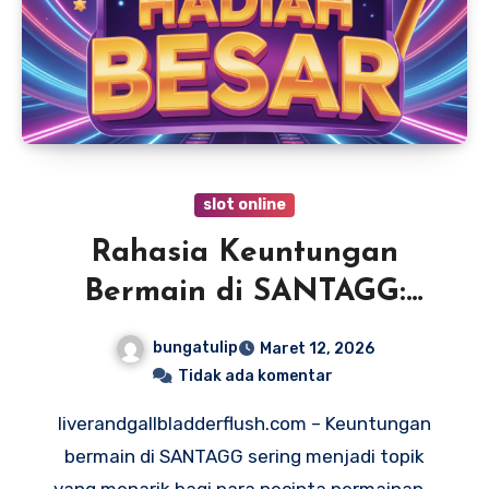
slot online
Rahasia Keuntungan
Bermain di SANTAGG:
Platform Slot Digital
bungatulip
Maret 12, 2026
Tidak ada komentar
liverandgallbladderflush.com – Keuntungan
bermain di SANTAGG sering menjadi topik