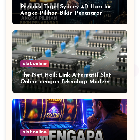
Prediksi Togel Sydney 4D Hari Ini,
Angka Pilihan Bikin Penasaran
slot online
The Net Hail: Link Alternatif Slot
Online dengan Teknologi Modern
slot online