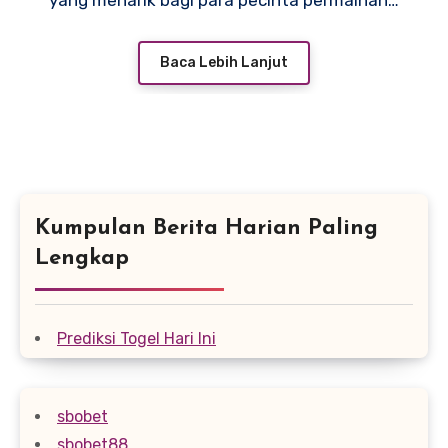
yang menarik bagi para pecinta permainan…
Baca Lebih Lanjut
Kumpulan Berita Harian Paling
Lengkap
Prediksi Togel Hari Ini
sbobet
sbobet88