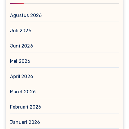
Agustus 2026
Juli 2026
Juni 2026
Mei 2026
April 2026
Maret 2026
Februari 2026
Januari 2026