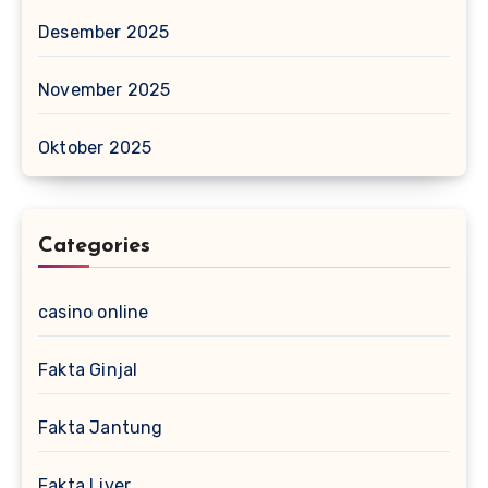
Desember 2025
November 2025
Oktober 2025
Categories
casino online
Fakta Ginjal
Fakta Jantung
Fakta Liver