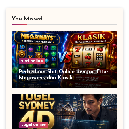
You Missed
slot online
Perbedaan Slot Online dengan Fitur
Megaways dan Klasik
togel online