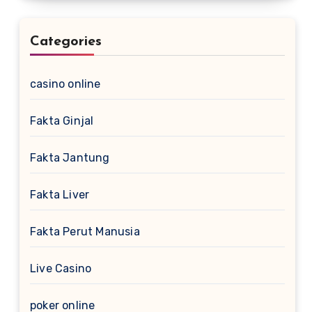
Categories
casino online
Fakta Ginjal
Fakta Jantung
Fakta Liver
Fakta Perut Manusia
Live Casino
poker online