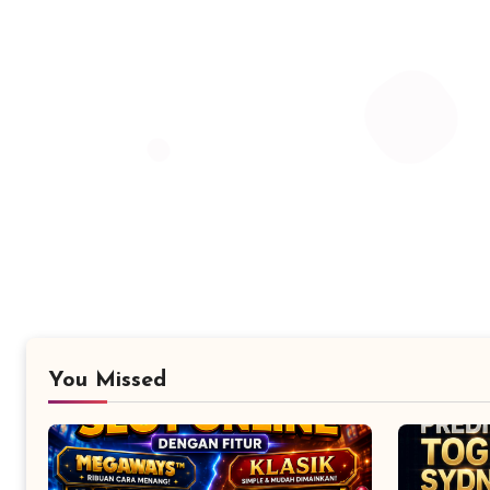
You Missed