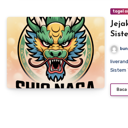
togel o
Jeja
Sist
bun
liverandgallbladderflush – Jejak Sejarah Shio Naga dalam
Sistem 
Baca 