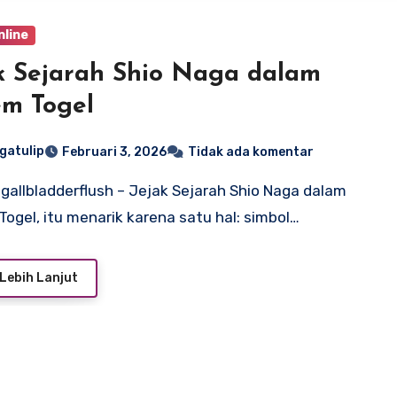
nline
k Sejarah Shio Naga dalam
em Togel
gatulip
Februari 3, 2026
Tidak ada komentar
Togel, itu menarik karena satu hal: simbol…
Lebih Lanjut