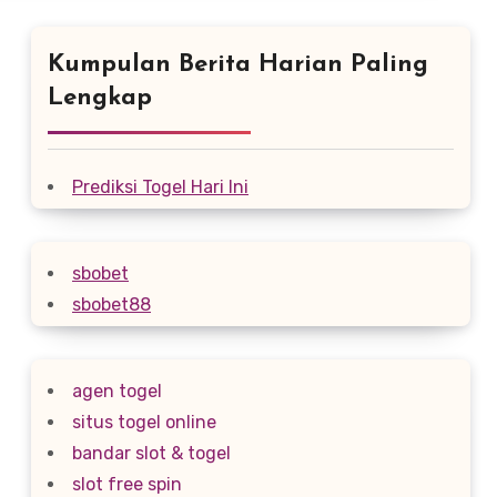
Kumpulan Berita Harian Paling
Lengkap
Prediksi Togel Hari Ini
sbobet
sbobet88
agen togel
situs togel online
bandar slot & togel
slot free spin