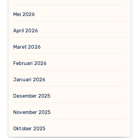
Mei 2026
April 2026
Maret 2026
Februari 2026
Januari 2026
Desember 2025
November 2025
Oktober 2025