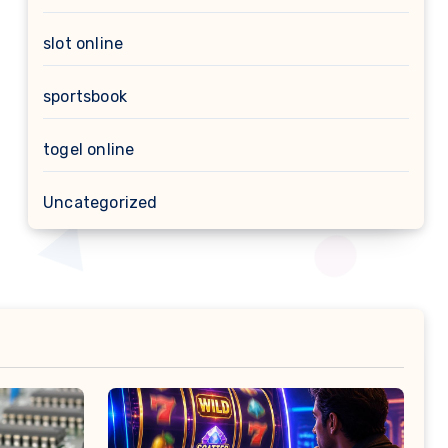
slot online
sportsbook
togel online
Uncategorized