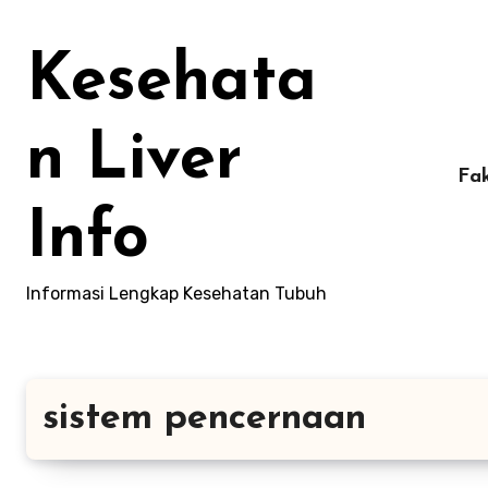
Lewati
ke
Kesehata
konten
n Liver
Fa
Info
Informasi Lengkap Kesehatan Tubuh
sistem pencernaan