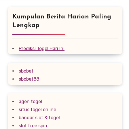
Kumpulan Berita Harian Paling
Lengkap
Prediksi Togel Hari Ini
sbobet
sbobet88
agen togel
situs togel online
bandar slot & togel
slot free spin