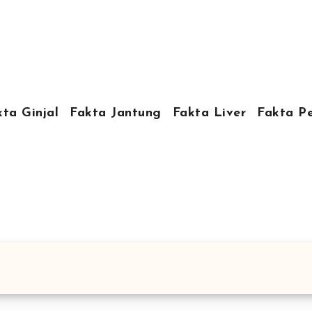
kta Ginjal
Fakta Jantung
Fakta Liver
Fakta P