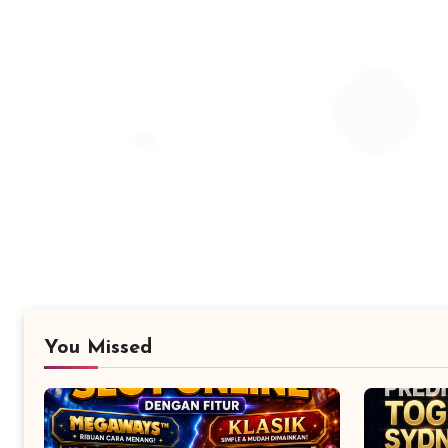
You Missed