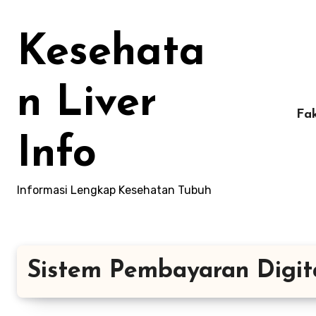
Lewati
ke
Kesehata
konten
n Liver
Fa
Info
Informasi Lengkap Kesehatan Tubuh
Sistem Pembayaran Digit