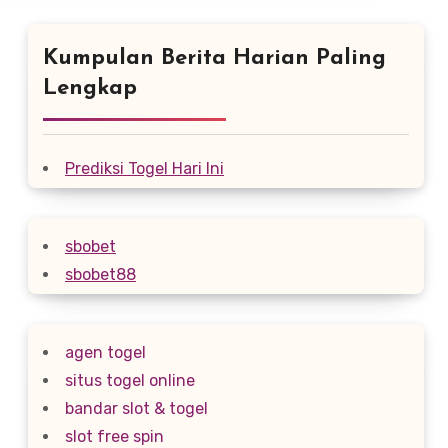
Kumpulan Berita Harian Paling
Lengkap
Prediksi Togel Hari Ini
sbobet
sbobet88
agen togel
situs togel online
bandar slot & togel
slot free spin