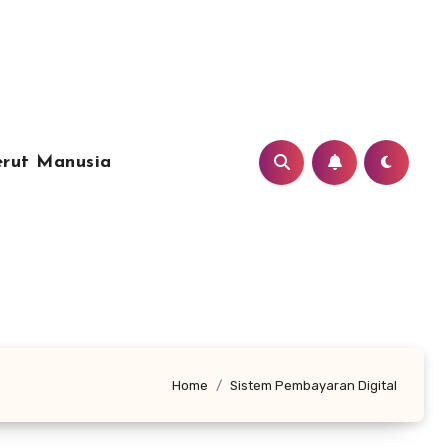
erut Manusia
Home
Sistem Pembayaran Digital