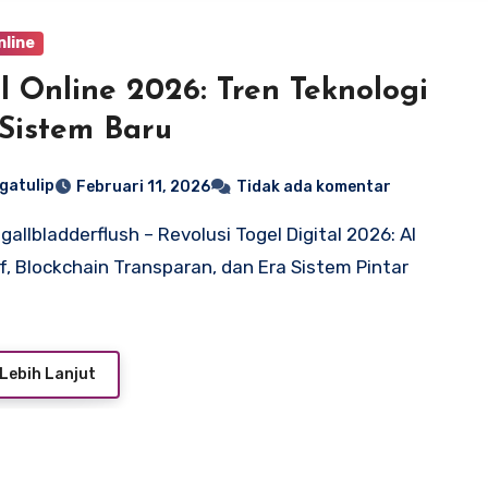
nline
l Online 2026: Tren Teknologi
Sistem Baru
gatulip
Februari 11, 2026
Tidak ada komentar
if, Blockchain Transparan, dan Era Sistem Pintar
Lebih Lanjut