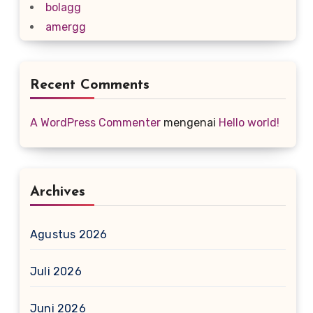
bolagg
amergg
Recent Comments
A WordPress Commenter
mengenai
Hello world!
Archives
Agustus 2026
Juli 2026
Juni 2026