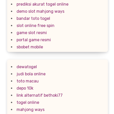
prediksi akurat togel online
demo slot mahjong ways
bandar toto togel
slot online free spin
game slot resmi
portal game resmi
sbobet mobile
dewatogel
judi bola online
toto macau
depo 10k
link alternatif bethoki77
togel online
mahjong ways