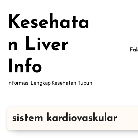
Lewati
ke
Kesehata
konten
n Liver
Fa
Info
Informasi Lengkap Kesehatan Tubuh
sistem kardiovaskular