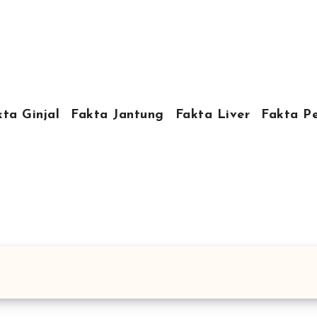
kta Ginjal
Fakta Jantung
Fakta Liver
Fakta P