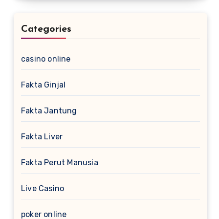
Categories
casino online
Fakta Ginjal
Fakta Jantung
Fakta Liver
Fakta Perut Manusia
Live Casino
poker online