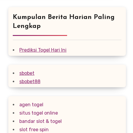
Kumpulan Berita Harian Paling
Lengkap
Prediksi Togel Hari Ini
sbobet
sbobet88
agen togel
situs togel online
bandar slot & togel
slot free spin