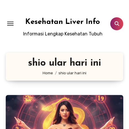
Lewati
ke
konten
Kesehatan Liver Info
Informasi Lengkap Kesehatan Tubuh
shio ular hari ini
Home
shio ular hari ini