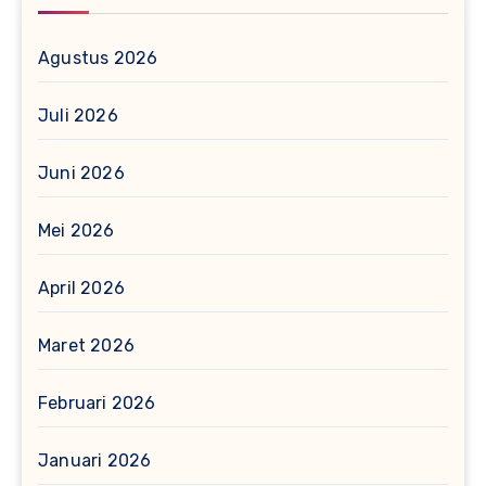
Agustus 2026
Juli 2026
Juni 2026
Mei 2026
April 2026
Maret 2026
Februari 2026
Januari 2026