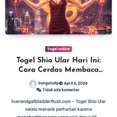
togel online
Togel Shio Ular Hari Ini:
Cara Cerdas Membaca
Pola Angka
bungatulip
April 6, 2026
Tidak ada komentar
liverandgallbladderflush.com – Togel Shio Ular
selalu menarik perhatian karena