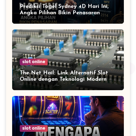
Prediksi Togel Sydney 4D Hari Ini,
Angka Pilihan Bikin Penasaran
slot online
The Net Hail: Link Alternatif Slot
Online dengan Teknologi Modern
slot online