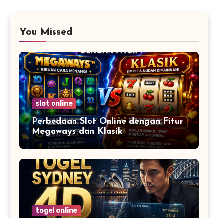
You Missed
slot online
Perbedaan Slot Online dengan Fitur
Megaways dan Klasik
togel online