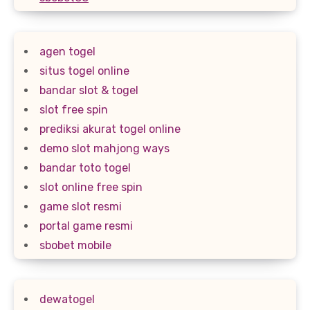
agen togel
situs togel online
bandar slot & togel
slot free spin
prediksi akurat togel online
demo slot mahjong ways
bandar toto togel
slot online free spin
game slot resmi
portal game resmi
sbobet mobile
dewatogel