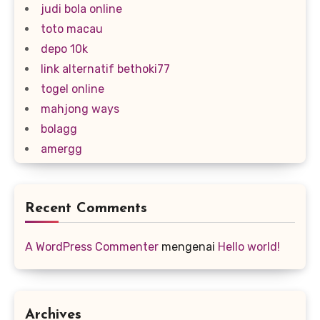
judi bola online
toto macau
depo 10k
link alternatif bethoki77
togel online
mahjong ways
bolagg
amergg
Recent Comments
A WordPress Commenter
mengenai
Hello world!
Archives