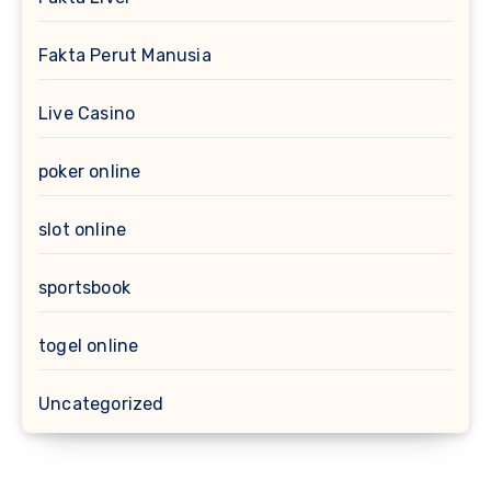
Fakta Perut Manusia
Live Casino
poker online
slot online
sportsbook
togel online
Uncategorized