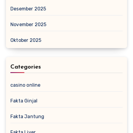
Desember 2025
November 2025
Oktober 2025
Categories
casino online
Fakta Ginjal
Fakta Jantung
Fakta Liver