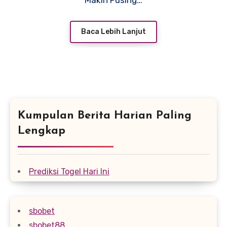
Makin Pusing…
Baca Lebih Lanjut
Kumpulan Berita Harian Paling
Lengkap
Prediksi Togel Hari Ini
sbobet
sbobet88