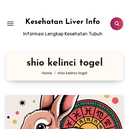
Lewati
ke
konten
Kesehatan Liver Info
Informasi Lengkap Kesehatan Tubuh
shio kelinci togel
Home
shio kelinci togel