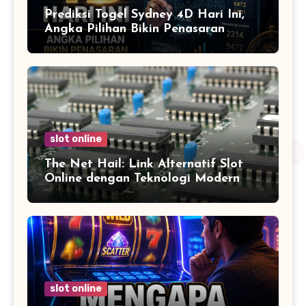
Prediksi Togel Sydney 4D Hari Ini,
Angka Pilihan Bikin Penasaran
slot online
The Net Hail: Link Alternatif Slot
Online dengan Teknologi Modern
slot online