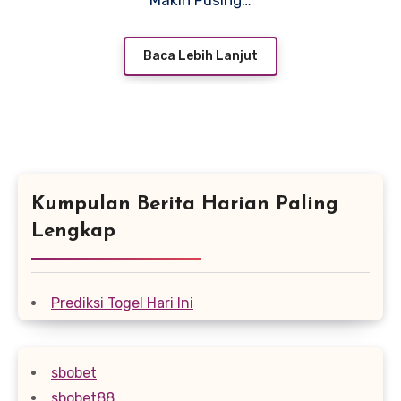
Makin Pusing…
Baca Lebih Lanjut
Kumpulan Berita Harian Paling
Lengkap
Prediksi Togel Hari Ini
sbobet
sbobet88