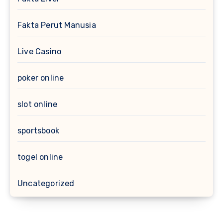
Fakta Perut Manusia
Live Casino
poker online
slot online
sportsbook
togel online
Uncategorized