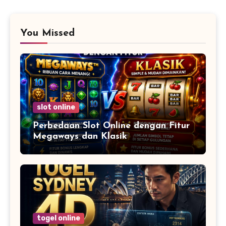
You Missed
slot online
Perbedaan Slot Online dengan Fitur
Megaways dan Klasik
togel online