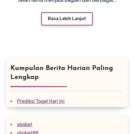
telah lama menjadi bagian dari berbagai…
Baca Lebih Lanjut
Kumpulan Berita Harian Paling
Lengkap
Prediksi Togel Hari Ini
sbobet
sbobet88