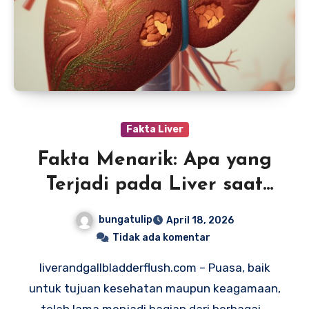
Fakta Liver
Fakta Menarik: Apa yang
Terjadi pada Liver saat
Anda Berpuasa?
bungatulip
April 18, 2026
Tidak ada komentar
liverandgallbladderflush.com – Puasa, baik
untuk tujuan kesehatan maupun keagamaan,