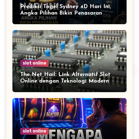
Prediksi Togel Sydney 4D Hari Ini,
Angka Pilihan Bikin Penasaran
slot online
The Net Hail: Link Alternatif Slot
Online dengan Teknologi Modern
slot online