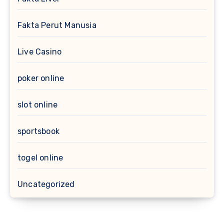
Fakta Perut Manusia
Live Casino
poker online
slot online
sportsbook
togel online
Uncategorized