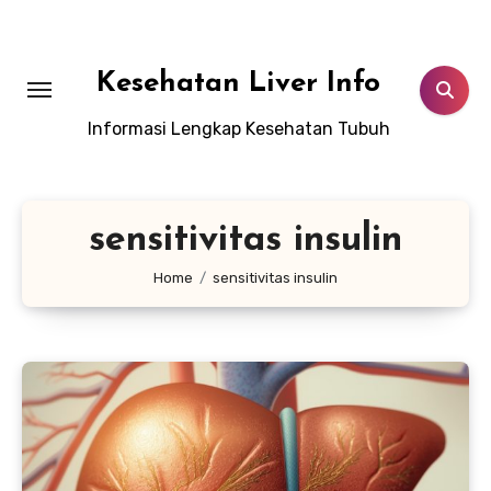
Lewati
ke
konten
Kesehatan Liver Info
Informasi Lengkap Kesehatan Tubuh
sensitivitas insulin
Home
sensitivitas insulin