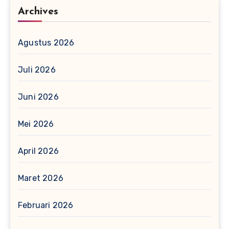
Archives
Agustus 2026
Juli 2026
Juni 2026
Mei 2026
April 2026
Maret 2026
Februari 2026