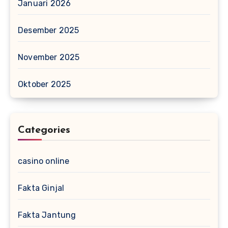
Januari 2026
Desember 2025
November 2025
Oktober 2025
Categories
casino online
Fakta Ginjal
Fakta Jantung