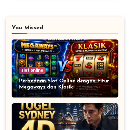
You Missed
slot online
Perbedaan Slot Online dengan Fitur
Megaways dan Klasik