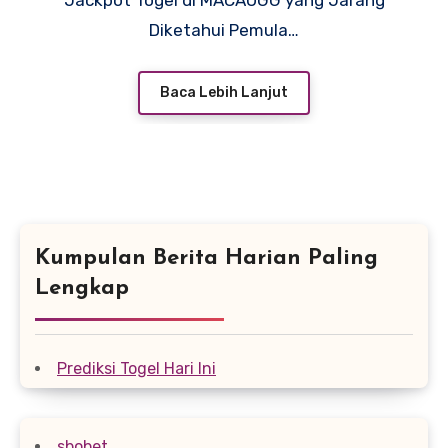
Jackpot Togel di MACAUGG yang Jarang
Diketahui Pemula…
Baca Lebih Lanjut
Kumpulan Berita Harian Paling
Lengkap
Prediksi Togel Hari Ini
sbobet