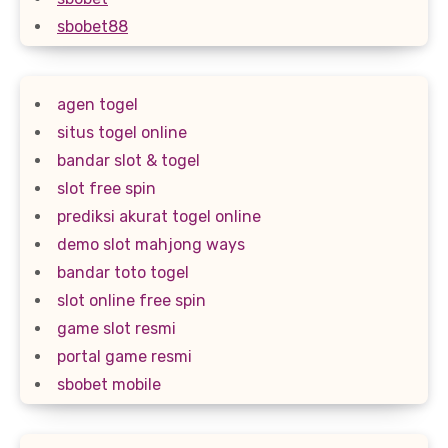
sbobet88
agen togel
situs togel online
bandar slot & togel
slot free spin
prediksi akurat togel online
demo slot mahjong ways
bandar toto togel
slot online free spin
game slot resmi
portal game resmi
sbobet mobile