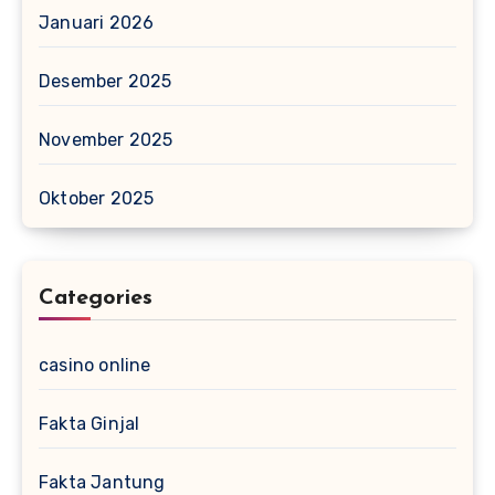
Januari 2026
Desember 2025
November 2025
Oktober 2025
Categories
casino online
Fakta Ginjal
Fakta Jantung