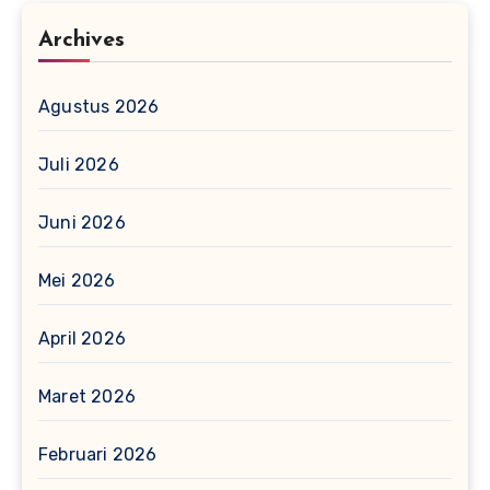
Archives
Agustus 2026
Juli 2026
Juni 2026
Mei 2026
April 2026
Maret 2026
Februari 2026