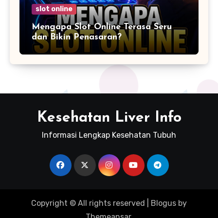
slot online
Mengapa Slot Online Terasa Seru
dan Bikin Penasaran?
Kesehatan Liver Info
Informasi Lengkap Kesehatan Tubuh
Copyright © All rights reserved
|
Blogus
by
Themeansar
.