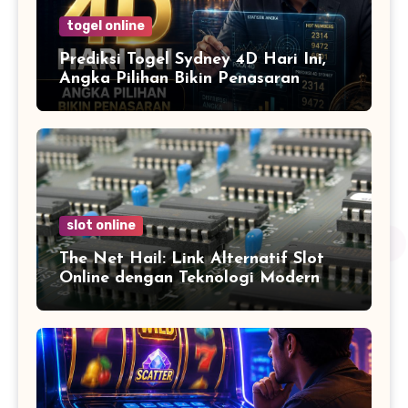
togel online
Prediksi Togel Sydney 4D Hari Ini,
Angka Pilihan Bikin Penasaran
slot online
The Net Hail: Link Alternatif Slot
Online dengan Teknologi Modern