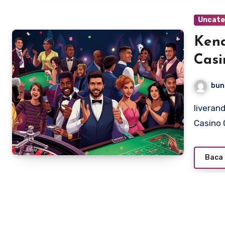
Uncate
Kena
Casi
bun
liverandgallbladderflush – Kenapa Pemain Sering Kalah di
Casino 
Baca 