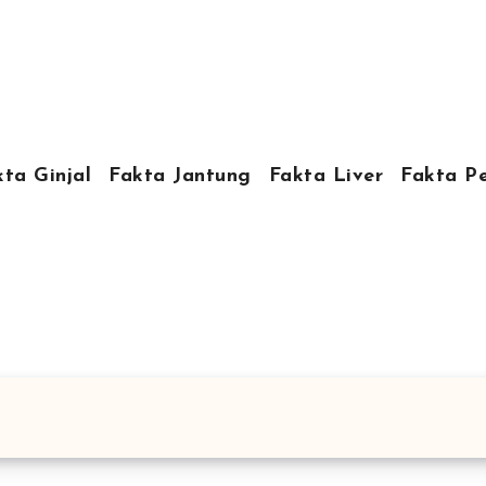
kta Ginjal
Fakta Jantung
Fakta Liver
Fakta P