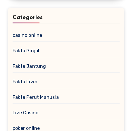
Categories
casino online
Fakta Ginjal
Fakta Jantung
Fakta Liver
Fakta Perut Manusia
Live Casino
poker online