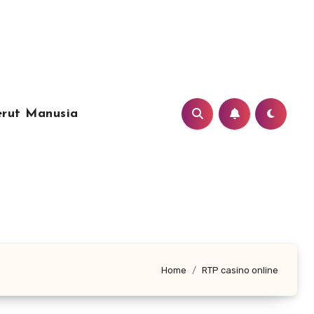
erut Manusia
Home
RTP casino online