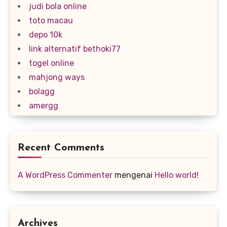
judi bola online
toto macau
depo 10k
link alternatif bethoki77
togel online
mahjong ways
bolagg
amergg
Recent Comments
A WordPress Commenter
mengenai
Hello world!
Archives