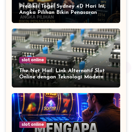
Prediksi Togel Sydney 4D Hari Ini,
Angka Pilihan Bikin Penasaran
slot online
The Net Hail: Link Alternatif Slot
Online dengan Teknologi Modern
slot online