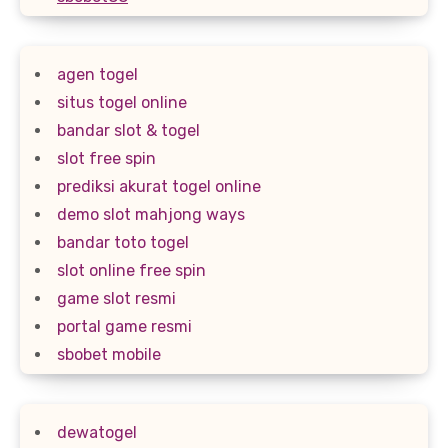
agen togel
situs togel online
bandar slot & togel
slot free spin
prediksi akurat togel online
demo slot mahjong ways
bandar toto togel
slot online free spin
game slot resmi
portal game resmi
sbobet mobile
dewatogel