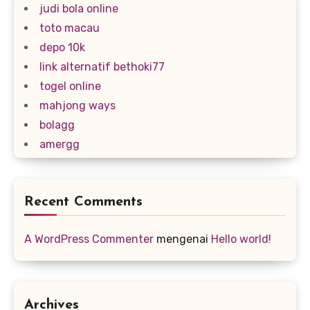
judi bola online
toto macau
depo 10k
link alternatif bethoki77
togel online
mahjong ways
bolagg
amergg
Recent Comments
A WordPress Commenter
mengenai
Hello world!
Archives