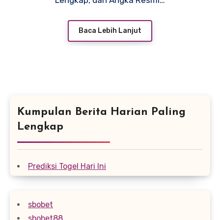
Lengkap, dan Angka Resmi…
Baca Lebih Lanjut
Kumpulan Berita Harian Paling
Lengkap
Prediksi Togel Hari Ini
sbobet
sbobet88