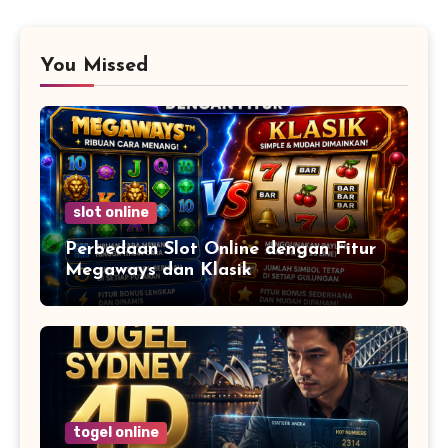
You Missed
slot online
Perbedaan Slot Online dengan Fitur
Megaways dan Klasik
togel online