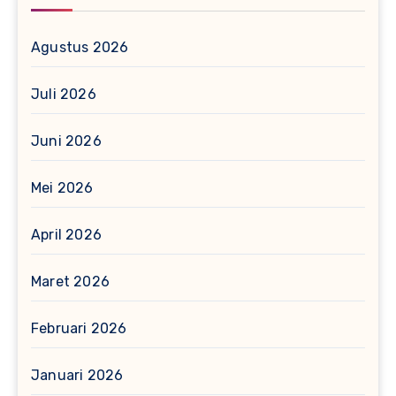
Agustus 2026
Juli 2026
Juni 2026
Mei 2026
April 2026
Maret 2026
Februari 2026
Januari 2026