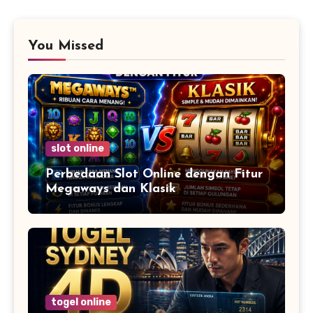
You Missed
slot online
Perbedaan Slot Online dengan Fitur
Megaways dan Klasik
togel online