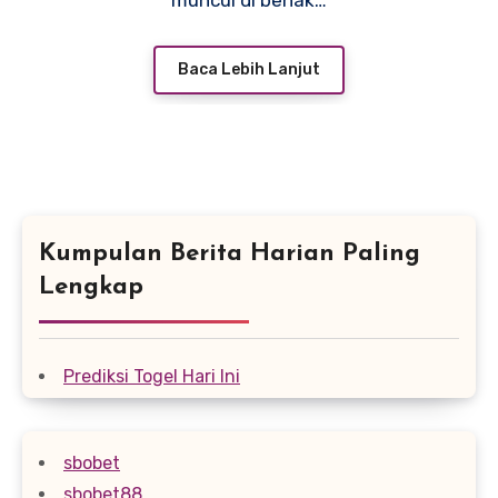
muncul di benak…
Baca Lebih Lanjut
Kumpulan Berita Harian Paling
Lengkap
Prediksi Togel Hari Ini
sbobet
sbobet88