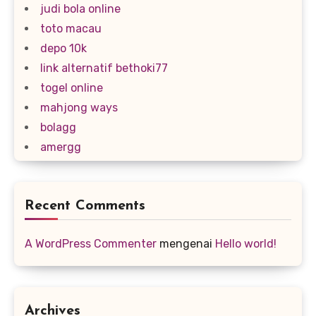
judi bola online
toto macau
depo 10k
link alternatif bethoki77
togel online
mahjong ways
bolagg
amergg
Recent Comments
A WordPress Commenter
mengenai
Hello world!
Archives