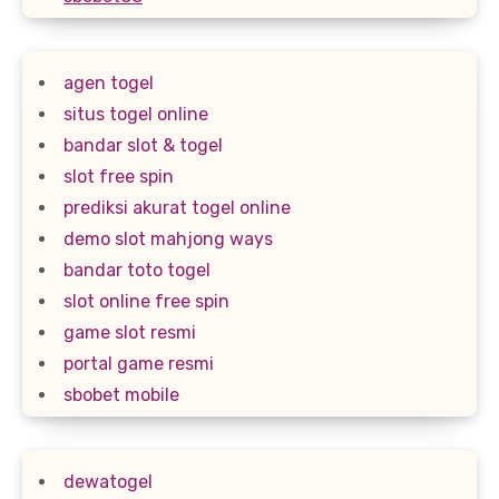
agen togel
situs togel online
bandar slot & togel
slot free spin
prediksi akurat togel online
demo slot mahjong ways
bandar toto togel
slot online free spin
game slot resmi
portal game resmi
sbobet mobile
dewatogel