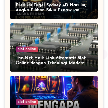
Prediksi Togel Sydney 4D Hari Ini,
Angka Pilihan Bikin Penasaran
slot online
The Net Hail: Link Alternatif Slot
Online dengan Teknologi Modern
slot online