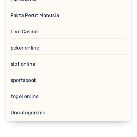
Fakta Perut Manusia
Live Casino
poker online
slot online
sportsbook
togel online
Uncategorized