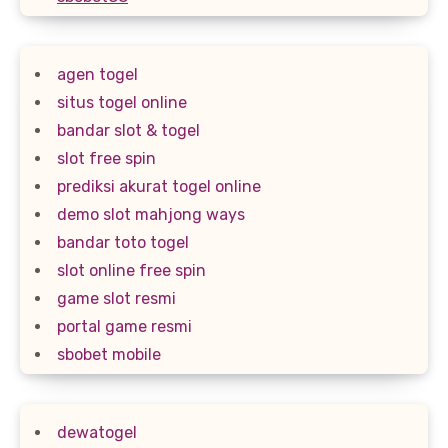
agen togel
situs togel online
bandar slot & togel
slot free spin
prediksi akurat togel online
demo slot mahjong ways
bandar toto togel
slot online free spin
game slot resmi
portal game resmi
sbobet mobile
dewatogel