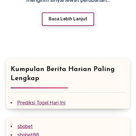
mengirim sinyal lewat perubahan…
Baca Lebih Lanjut
Kumpulan Berita Harian Paling
Lengkap
Prediksi Togel Hari Ini
sbobet
sbobet88