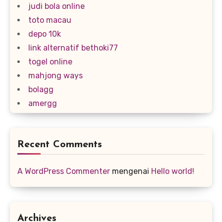
judi bola online
toto macau
depo 10k
link alternatif bethoki77
togel online
mahjong ways
bolagg
amergg
Recent Comments
A WordPress Commenter
mengenai
Hello world!
Archives