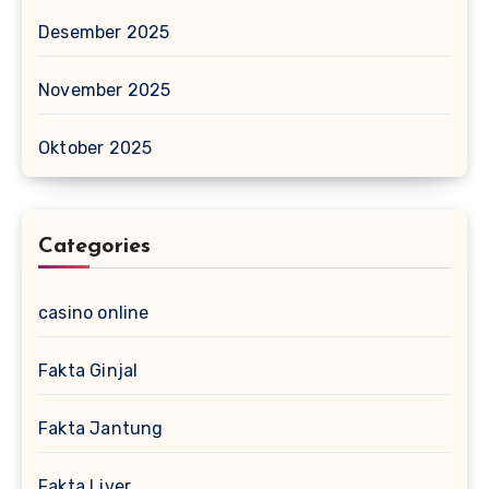
Desember 2025
November 2025
Oktober 2025
Categories
casino online
Fakta Ginjal
Fakta Jantung
Fakta Liver