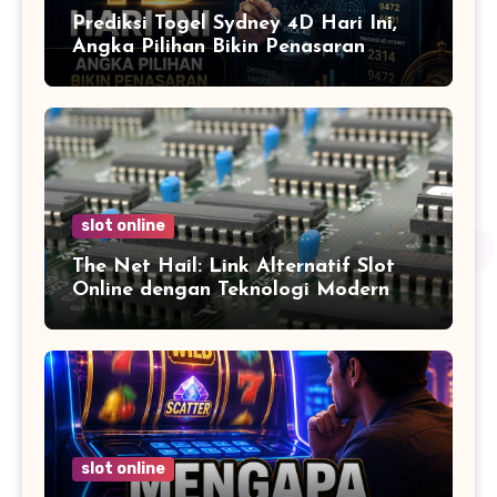
Prediksi Togel Sydney 4D Hari Ini,
Angka Pilihan Bikin Penasaran
slot online
The Net Hail: Link Alternatif Slot
Online dengan Teknologi Modern
slot online