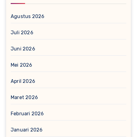
Agustus 2026
Juli 2026
Juni 2026
Mei 2026
April 2026
Maret 2026
Februari 2026
Januari 2026