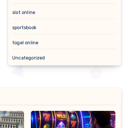
slot online
sportsbook
togel online
Uncategorized