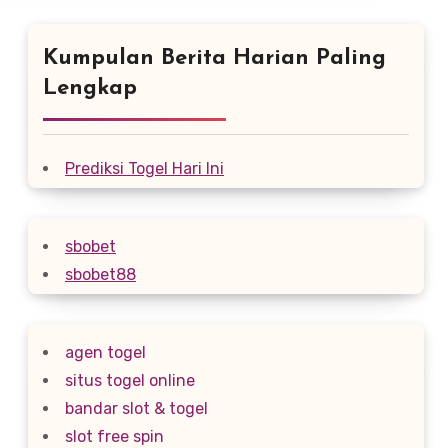
Kumpulan Berita Harian Paling
Lengkap
Prediksi Togel Hari Ini
sbobet
sbobet88
agen togel
situs togel online
bandar slot & togel
slot free spin