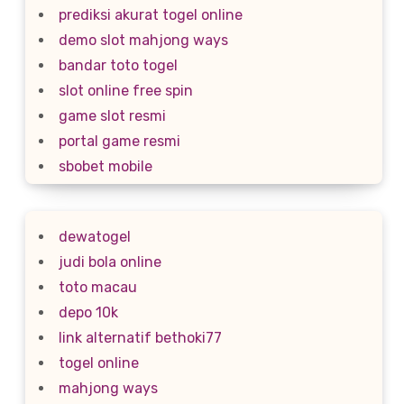
prediksi akurat togel online
demo slot mahjong ways
bandar toto togel
slot online free spin
game slot resmi
portal game resmi
sbobet mobile
dewatogel
judi bola online
toto macau
depo 10k
link alternatif bethoki77
togel online
mahjong ways