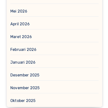
Mei 2026
April 2026
Maret 2026
Februari 2026
Januari 2026
Desember 2025
November 2025
Oktober 2025