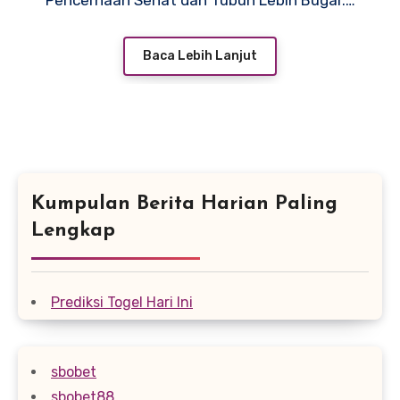
Pencernaan Sehat dan Tubuh Lebih Bugar.…
Baca Lebih Lanjut
Kumpulan Berita Harian Paling
Lengkap
Prediksi Togel Hari Ini
sbobet
sbobet88