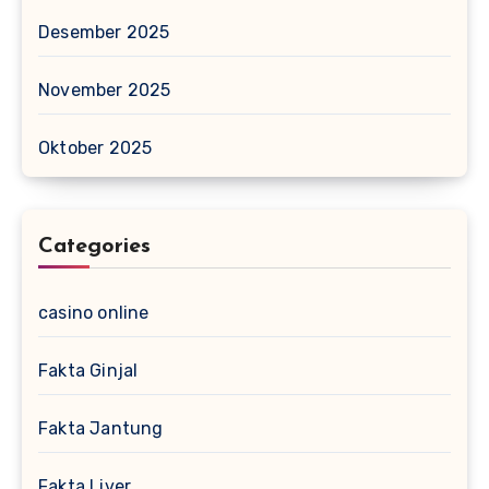
Desember 2025
November 2025
Oktober 2025
Categories
casino online
Fakta Ginjal
Fakta Jantung
Fakta Liver