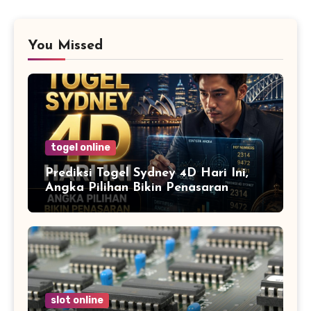
You Missed
togel online
Prediksi Togel Sydney 4D Hari Ini,
Angka Pilihan Bikin Penasaran
slot online