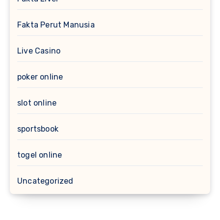
Fakta Perut Manusia
Live Casino
poker online
slot online
sportsbook
togel online
Uncategorized