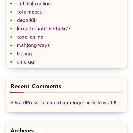
judi bola online
toto macau
depo 10k
link alternatif bethoki77
togel online
mahjong ways
bolagg
amergg
Recent Comments
A WordPress Commenter
mengenai
Hello world!
Archives