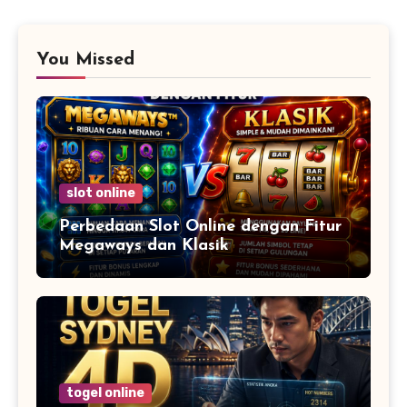
You Missed
slot online
Perbedaan Slot Online dengan Fitur
Megaways dan Klasik
togel online