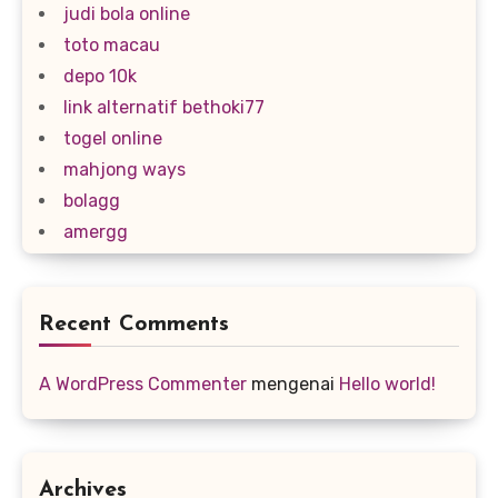
judi bola online
toto macau
depo 10k
link alternatif bethoki77
togel online
mahjong ways
bolagg
amergg
Recent Comments
A WordPress Commenter
mengenai
Hello world!
Archives