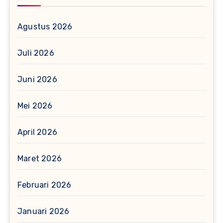
Agustus 2026
Juli 2026
Juni 2026
Mei 2026
April 2026
Maret 2026
Februari 2026
Januari 2026