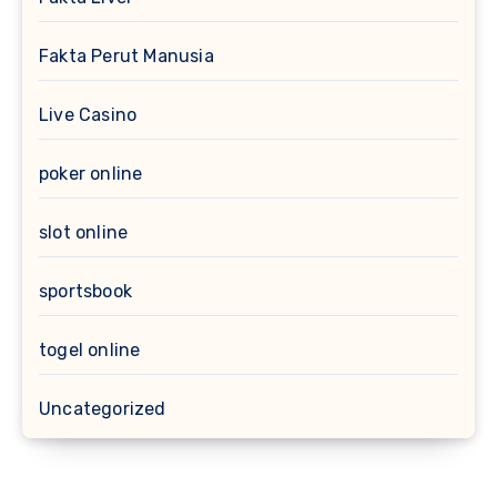
Fakta Perut Manusia
Live Casino
poker online
slot online
sportsbook
togel online
Uncategorized