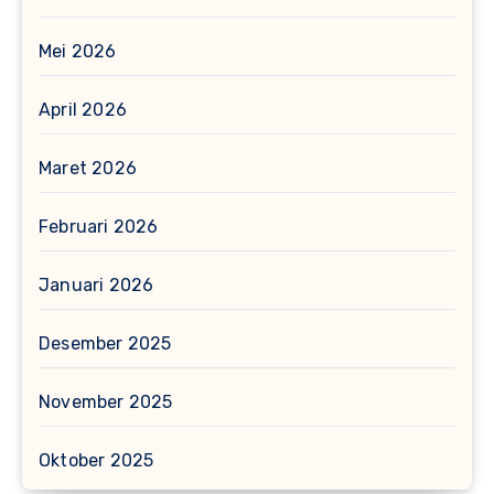
Mei 2026
April 2026
Maret 2026
Februari 2026
Januari 2026
Desember 2025
November 2025
Oktober 2025