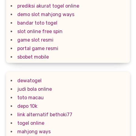
prediksi akurat togel online
demo slot mahjong ways
bandar toto togel
slot online free spin
game slot resmi
portal game resmi
sbobet mobile
dewatogel
judi bola online
toto macau
depo 10k
link alternatif bethoki77
togel online
mahjong ways