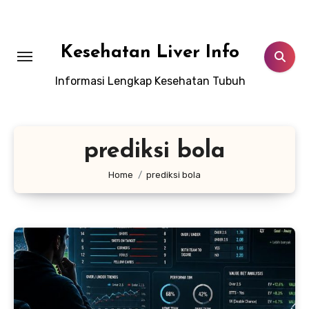
Lewati
ke
konten
Kesehatan Liver Info
Informasi Lengkap Kesehatan Tubuh
prediksi bola
Home
prediksi bola