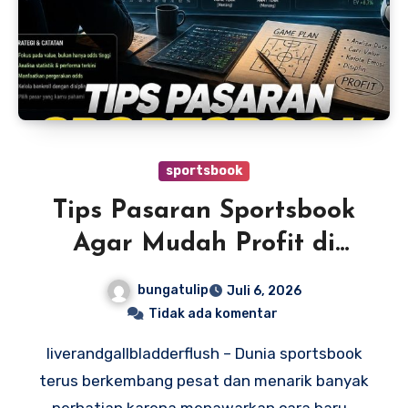
sportsbook
Tips Pasaran Sportsbook
Agar Mudah Profit di
Semua Pertandingan
bungatulip
Juli 6, 2026
Tidak ada komentar
liverandgallbladderflush – Dunia sportsbook
terus berkembang pesat dan menarik banyak