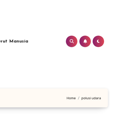
erut Manusia
Home
polusi udara