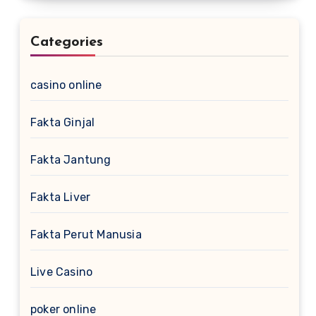
Categories
casino online
Fakta Ginjal
Fakta Jantung
Fakta Liver
Fakta Perut Manusia
Live Casino
poker online