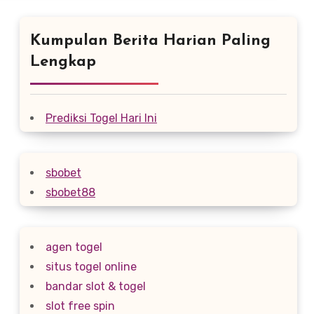
Kumpulan Berita Harian Paling
Lengkap
Prediksi Togel Hari Ini
sbobet
sbobet88
agen togel
situs togel online
bandar slot & togel
slot free spin