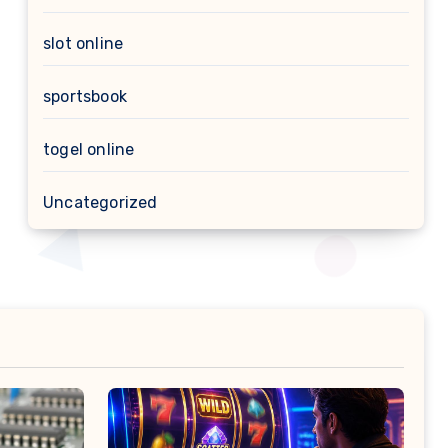
slot online
sportsbook
togel online
Uncategorized