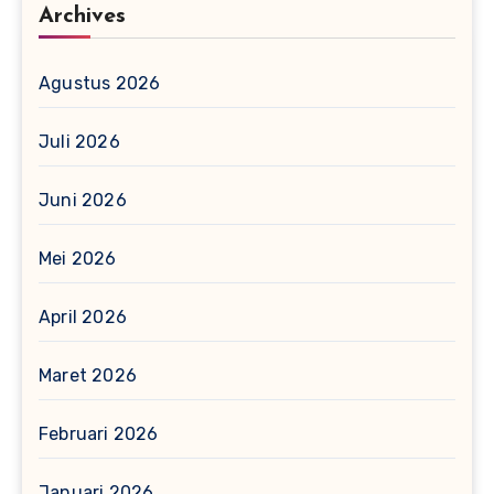
Archives
Agustus 2026
Juli 2026
Juni 2026
Mei 2026
April 2026
Maret 2026
Februari 2026
Januari 2026