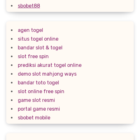
sbobet88
agen togel
situs togel online
bandar slot & togel
slot free spin
prediksi akurat togel online
demo slot mahjong ways
bandar toto togel
slot online free spin
game slot resmi
portal game resmi
sbobet mobile