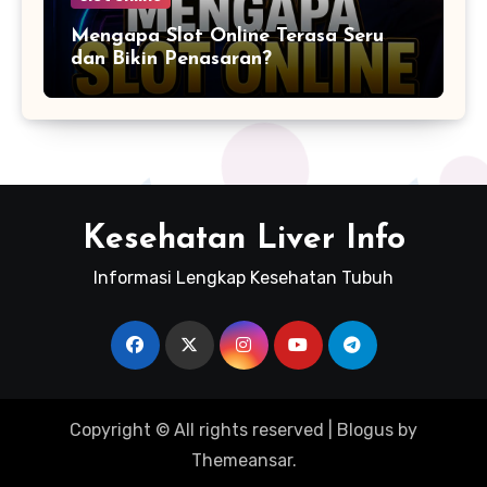
Mengapa Slot Online Terasa Seru
dan Bikin Penasaran?
Kesehatan Liver Info
Informasi Lengkap Kesehatan Tubuh
Copyright © All rights reserved
|
Blogus
by
Themeansar
.