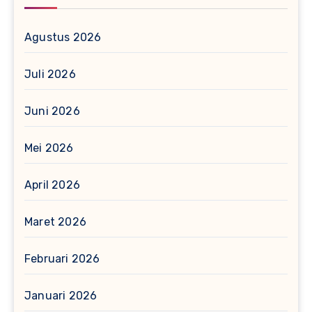
Agustus 2026
Juli 2026
Juni 2026
Mei 2026
April 2026
Maret 2026
Februari 2026
Januari 2026