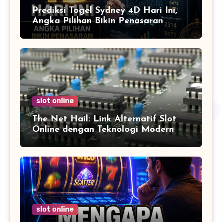
Prediksi Togel Sydney 4D Hari Ini,
Angka Pilihan Bikin Penasaran
slot online
The Net Hail: Link Alternatif Slot
Online dengan Teknologi Modern
slot online