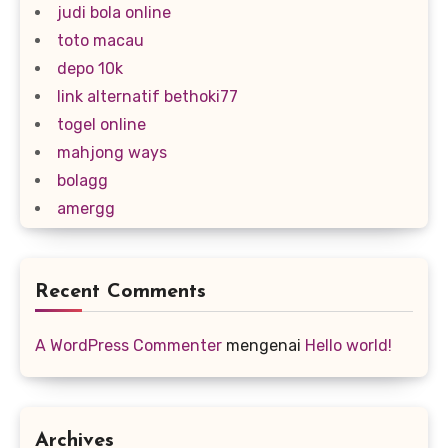
judi bola online
toto macau
depo 10k
link alternatif bethoki77
togel online
mahjong ways
bolagg
amergg
Recent Comments
A WordPress Commenter
mengenai
Hello world!
Archives