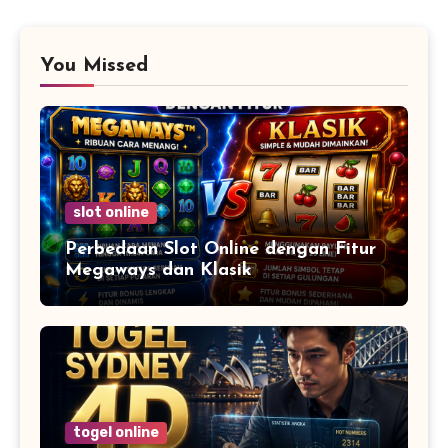
You Missed
slot online
Perbedaan Slot Online dengan Fitur
Megaways dan Klasik
togel online