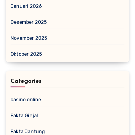
Januari 2026
Desember 2025
November 2025
Oktober 2025
Categories
casino online
Fakta Ginjal
Fakta Jantung