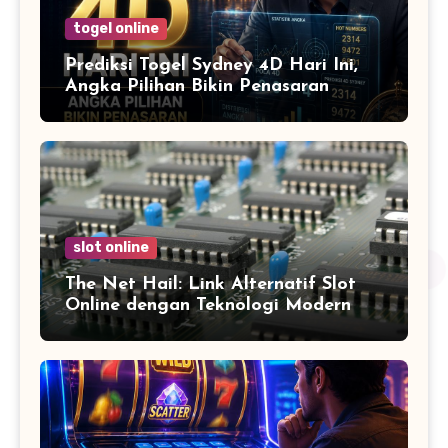
togel online
Prediksi Togel Sydney 4D Hari Ini,
Angka Pilihan Bikin Penasaran
slot online
The Net Hail: Link Alternatif Slot
Online dengan Teknologi Modern