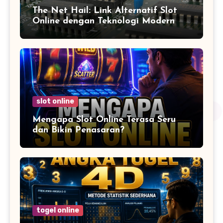
The Net Hail: Link Alternatif Slot
Online dengan Teknologi Modern
slot online
Mengapa Slot Online Terasa Seru
dan Bikin Penasaran?
togel online