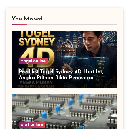
You Missed
togel online
Prediksi Togel Sydney 4D Hari Ini,
Angka Pilihan Bikin Penasaran
slot online