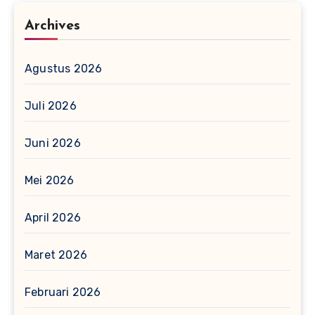
Archives
Agustus 2026
Juli 2026
Juni 2026
Mei 2026
April 2026
Maret 2026
Februari 2026