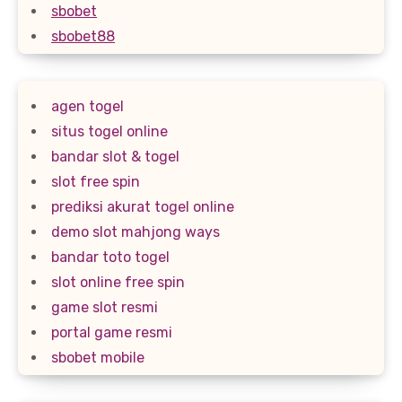
sbobet
sbobet88
agen togel
situs togel online
bandar slot & togel
slot free spin
prediksi akurat togel online
demo slot mahjong ways
bandar toto togel
slot online free spin
game slot resmi
portal game resmi
sbobet mobile