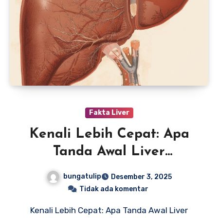
Fakta Liver
Kenali Lebih Cepat: Apa
Tanda Awal Liver
Bermasalah
bungatulip
Desember 3, 2025
Tidak ada komentar
Kenali Lebih Cepat: Apa Tanda Awal Liver