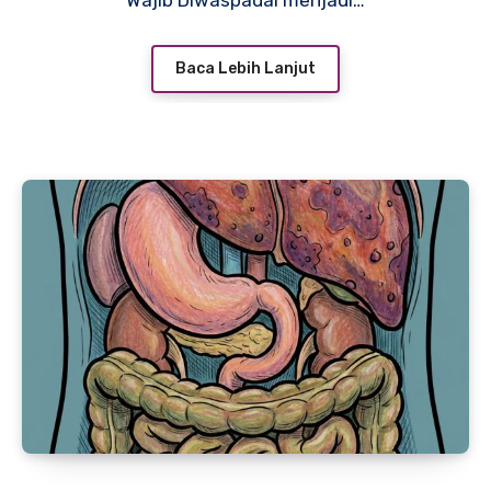
Wajib Diwaspadai menjadi…
Baca Lebih Lanjut