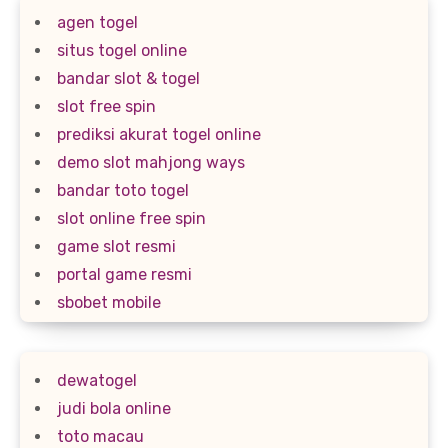
agen togel
situs togel online
bandar slot & togel
slot free spin
prediksi akurat togel online
demo slot mahjong ways
bandar toto togel
slot online free spin
game slot resmi
portal game resmi
sbobet mobile
dewatogel
judi bola online
toto macau