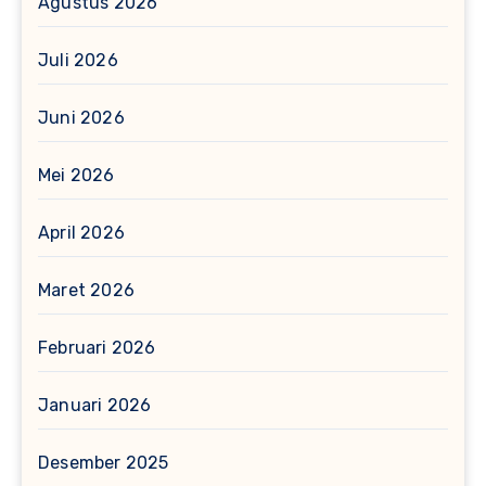
Agustus 2026
Juli 2026
Juni 2026
Mei 2026
April 2026
Maret 2026
Februari 2026
Januari 2026
Desember 2025