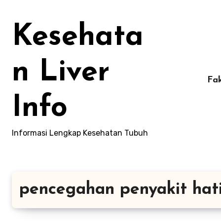
Lewati
ke
Kesehata
konten
n Liver
Fa
Info
Informasi Lengkap Kesehatan Tubuh
pencegahan penyakit hat