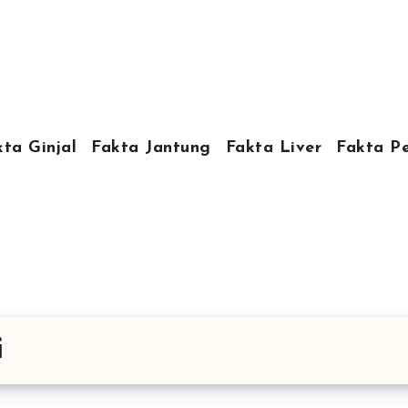
kta Ginjal
Fakta Jantung
Fakta Liver
Fakta P
i