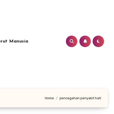
erut Manusia
Home
pencegahan penyakit hati