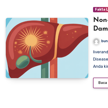
Fakta L
Non-
Damp
bun
liverandgallbladderflush.com – Non-Alcoholic Fatty Liver
Disease
Anda ki
Baca 