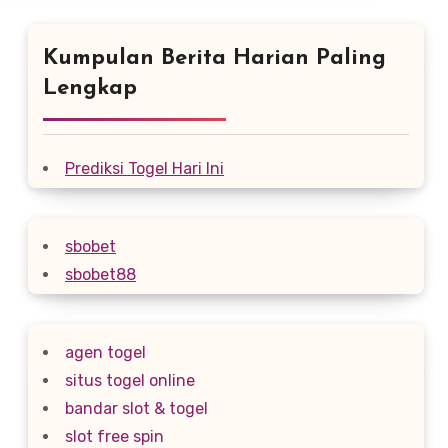
Kumpulan Berita Harian Paling
Lengkap
Prediksi Togel Hari Ini
sbobet
sbobet88
agen togel
situs togel online
bandar slot & togel
slot free spin