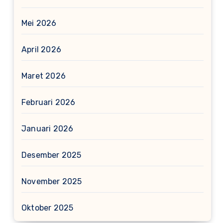
Mei 2026
April 2026
Maret 2026
Februari 2026
Januari 2026
Desember 2025
November 2025
Oktober 2025