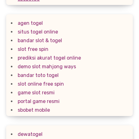
agen togel
situs togel online
bandar slot & togel
slot free spin
prediksi akurat togel online
demo slot mahjong ways
bandar toto togel
slot online free spin
game slot resmi
portal game resmi
sbobet mobile
dewatogel