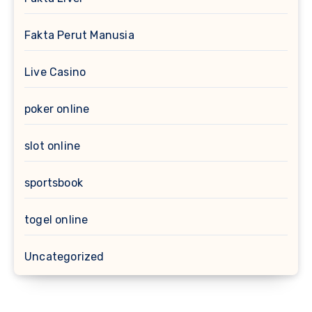
Fakta Perut Manusia
Live Casino
poker online
slot online
sportsbook
togel online
Uncategorized