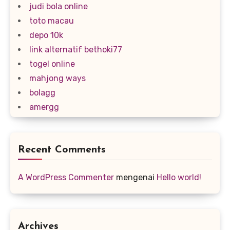
judi bola online
toto macau
depo 10k
link alternatif bethoki77
togel online
mahjong ways
bolagg
amergg
Recent Comments
A WordPress Commenter
mengenai
Hello world!
Archives