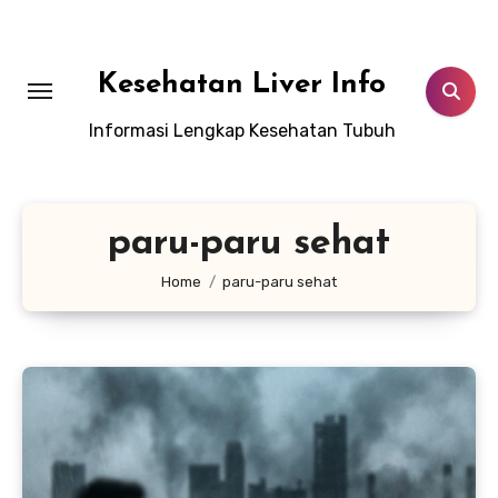
Lewati
ke
konten
Kesehatan Liver Info
Informasi Lengkap Kesehatan Tubuh
paru-paru sehat
Home
paru-paru sehat