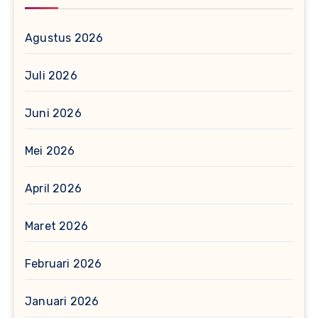
Agustus 2026
Juli 2026
Juni 2026
Mei 2026
April 2026
Maret 2026
Februari 2026
Januari 2026