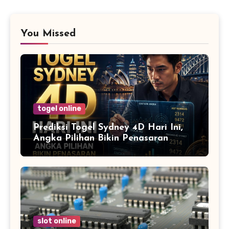
You Missed
togel online
Prediksi Togel Sydney 4D Hari Ini,
Angka Pilihan Bikin Penasaran
slot online