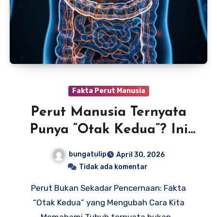
Fakta Perut Manusia
Perut Manusia Ternyata
Punya “Otak Kedua”? Ini
Penjelasannya
bungatulip
April 30, 2026
Tidak ada komentar
Perut Bukan Sekadar Pencernaan: Fakta
“Otak Kedua” yang Mengubah Cara Kita