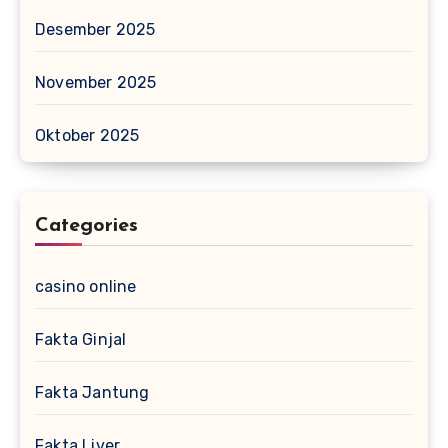
Desember 2025
November 2025
Oktober 2025
Categories
casino online
Fakta Ginjal
Fakta Jantung
Fakta Liver