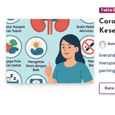
Fakta G
Car
Kese
bun
liverandgallbladderflush – Menjaga tubuh agar tetap sehat
merupak
pentin
Baca 