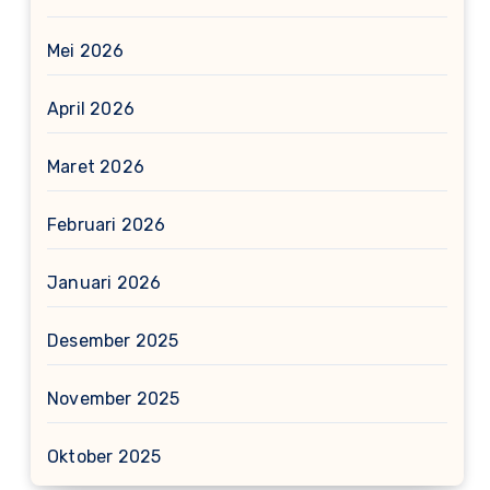
Mei 2026
April 2026
Maret 2026
Februari 2026
Januari 2026
Desember 2025
November 2025
Oktober 2025