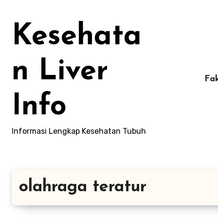
Lewati
ke
Kesehata
konten
n Liver
Fa
Info
Informasi Lengkap Kesehatan Tubuh
olahraga teratur