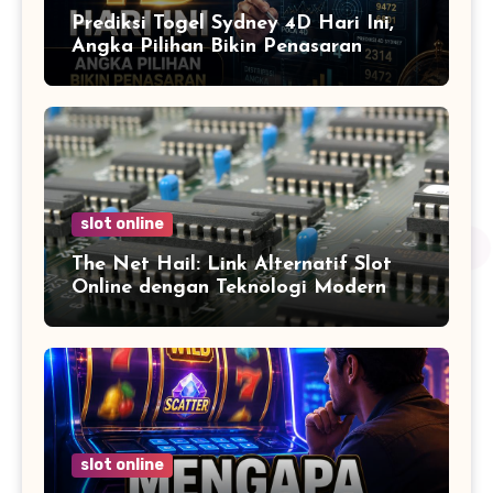
Prediksi Togel Sydney 4D Hari Ini,
Angka Pilihan Bikin Penasaran
slot online
The Net Hail: Link Alternatif Slot
Online dengan Teknologi Modern
slot online