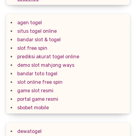
agen togel
situs togel online
bandar slot & togel
slot free spin
prediksi akurat togel online
demo slot mahjong ways
bandar toto togel
slot online free spin
game slot resmi
portal game resmi
sbobet mobile
dewatogel