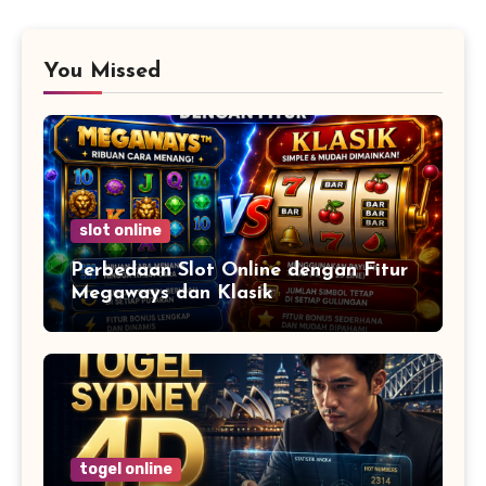
You Missed
slot online
Perbedaan Slot Online dengan Fitur
Megaways dan Klasik
togel online