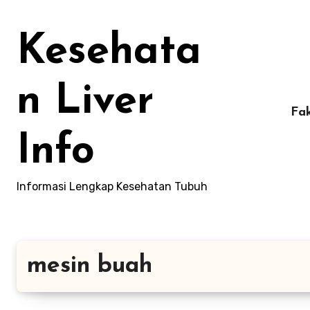
Lewati
ke
Kesehata
konten
n Liver
Fa
Info
Informasi Lengkap Kesehatan Tubuh
mesin buah