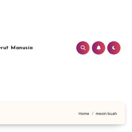
erut Manusia
Home
mesin buah