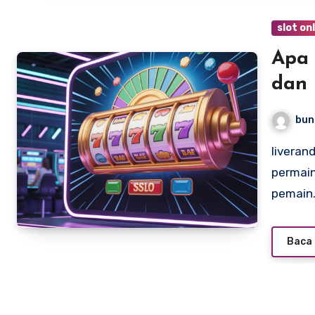
slot on
Apa 
dan
bun
liverandgallbladderflush – Dalam dunia perjudian online,
permain
pemain
Baca 