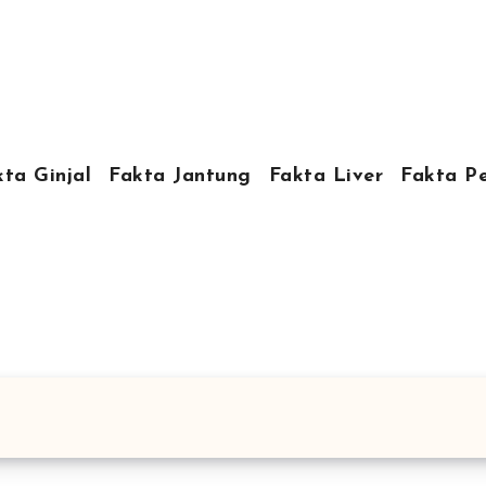
kta Ginjal
Fakta Jantung
Fakta Liver
Fakta P