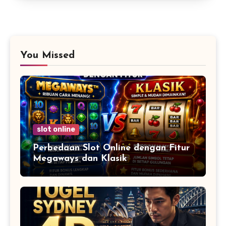
You Missed
slot online
Perbedaan Slot Online dengan Fitur
Megaways dan Klasik