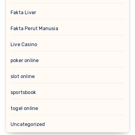
Fakta Liver
Fakta Perut Manusia
Live Casino
poker online
slot online
sportsbook
togel online
Uncategorized