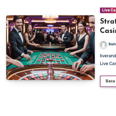
Live Ca
Stra
Casi
bun
liverandgallbladderflush – Strategi Cerdas Memilih Meja
Live Ca
Baca 