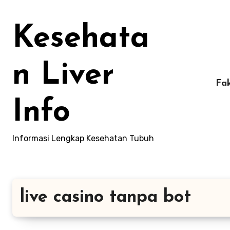
Lewati
ke
Kesehata
konten
n Liver
Fa
Info
Informasi Lengkap Kesehatan Tubuh
live casino tanpa bot