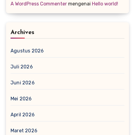
A WordPress Commenter
mengenai
Hello world!
Archives
Agustus 2026
Juli 2026
Juni 2026
Mei 2026
April 2026
Maret 2026