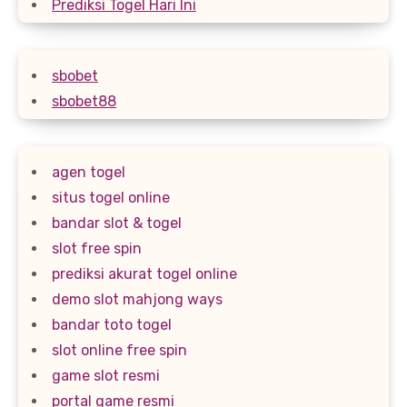
Prediksi Togel Hari Ini
sbobet
sbobet88
agen togel
situs togel online
bandar slot & togel
slot free spin
prediksi akurat togel online
demo slot mahjong ways
bandar toto togel
slot online free spin
game slot resmi
portal game resmi