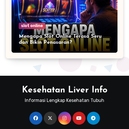
slot online
Mengapa Slot Online Terasa Seru
dan Bikin Penasaran?
Kesehatan Liver Info
Informasi Lengkap Kesehatan Tubuh