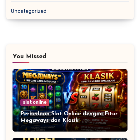
Uncategorized
You Missed
slot online
Perbedaan Slot Online dengan Fitur
Megaways dan Klasik