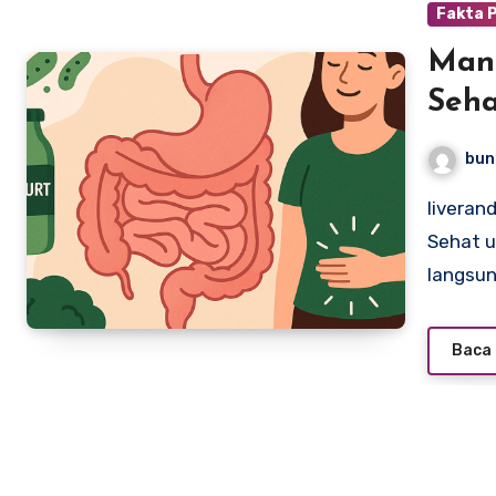
Fakta 
Manf
Seha
Era 
bun
liverandgallbladderflush – Manfaat Jika Perut Pencernaan
Sehat u
langsu
Baca 