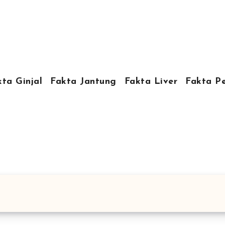
kta Ginjal
Fakta Jantung
Fakta Liver
Fakta P