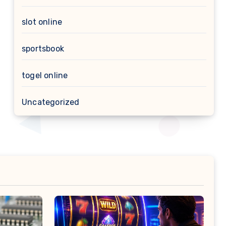
slot online
sportsbook
togel online
Uncategorized