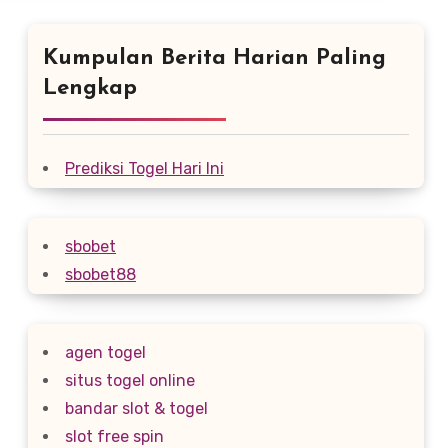
Kumpulan Berita Harian Paling
Lengkap
Prediksi Togel Hari Ini
sbobet
sbobet88
agen togel
situs togel online
bandar slot & togel
slot free spin