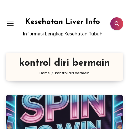
Lewati
ke
konten
Kesehatan Liver Info
Informasi Lengkap Kesehatan Tubuh
kontrol diri bermain
Home
kontrol diri bermain