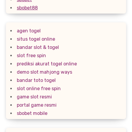
sbobet88
agen togel
situs togel online
bandar slot & togel
slot free spin
prediksi akurat togel online
demo slot mahjong ways
bandar toto togel
slot online free spin
game slot resmi
portal game resmi
sbobet mobile