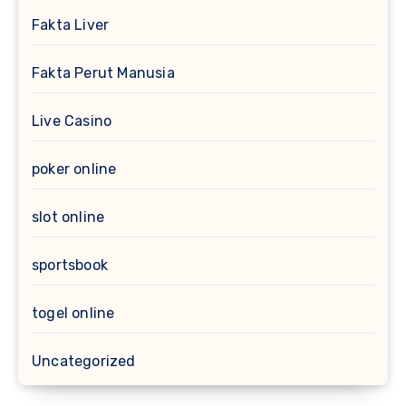
Fakta Liver
Fakta Perut Manusia
Live Casino
poker online
slot online
sportsbook
togel online
Uncategorized