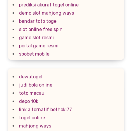
prediksi akurat togel online
demo slot mahjong ways
bandar toto togel
slot online free spin
game slot resmi
portal game resmi
sbobet mobile
dewatogel
judi bola online
toto macau
depo 10k
link alternatif bethoki77
togel online
mahjong ways