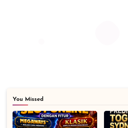
You Missed