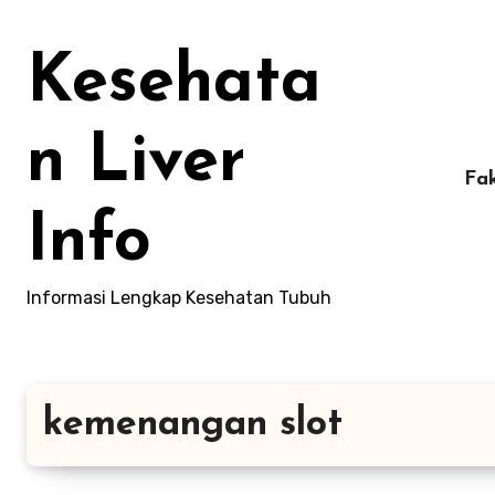
Lewati
ke
Kesehata
konten
n Liver
Fa
Info
Informasi Lengkap Kesehatan Tubuh
kemenangan slot