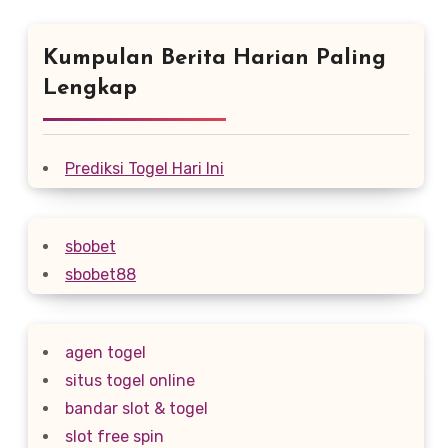
Kumpulan Berita Harian Paling
Lengkap
Prediksi Togel Hari Ini
sbobet
sbobet88
agen togel
situs togel online
bandar slot & togel
slot free spin