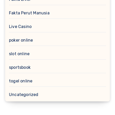
Fakta Perut Manusia
Live Casino
poker online
slot online
sportsbook
togel online
Uncategorized