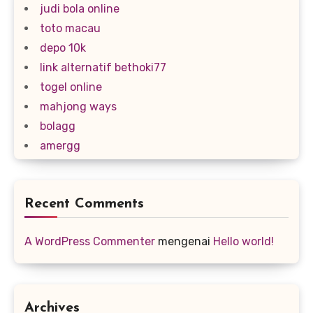
judi bola online
toto macau
depo 10k
link alternatif bethoki77
togel online
mahjong ways
bolagg
amergg
Recent Comments
A WordPress Commenter
mengenai
Hello world!
Archives