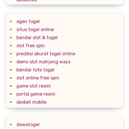
agen togel
situs togel online
bandar slot & togel
slot free spin
prediksi akurat togel online
demo slot mahjong ways
bandar toto togel
slot online free spin
game slot resmi
portal game resmi
sbobet mobile
dewatogel