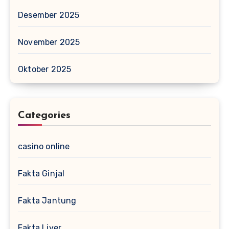
Desember 2025
November 2025
Oktober 2025
Categories
casino online
Fakta Ginjal
Fakta Jantung
Fakta Liver