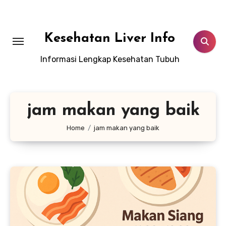
Lewati
ke
konten
Kesehatan Liver Info
Informasi Lengkap Kesehatan Tubuh
jam makan yang baik
Home
jam makan yang baik